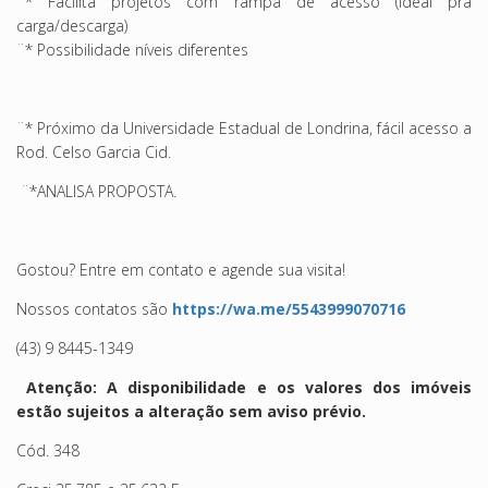
¨* Facilita projetos com rampa de acesso (ideal pra
carga/descarga)
¨* Possibilidade níveis diferentes
¨* Próximo da Universidade Estadual de Londrina, fácil acesso a
Rod. Celso Garcia Cid.
¨*ANALISA PROPOSTA.
Gostou? Entre em contato e agende sua visita!
Nossos contatos são
https://wa.me/5543999070716
(43) 9 8445-1349
Atenção: A disponibilidade e os valores dos imóveis
estão sujeitos a alteração sem aviso prévio.
Cód. 348