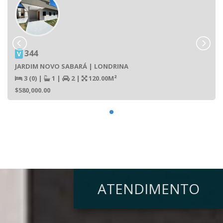
344
V
JARDIM NOVO SABARÁ | LONDRINA
3 (0)
|
1
|
2
|
120.00M²
$580,000.00
ATENDIMENTO