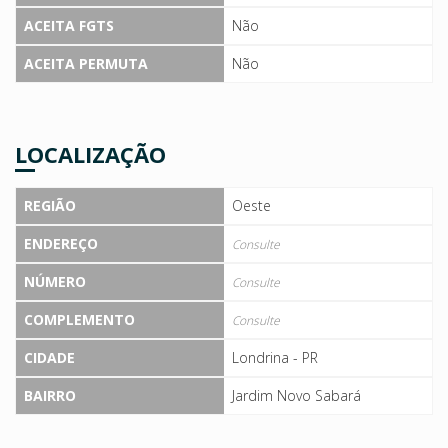
ACEITA FGTS
Não
ACEITA PERMUTA
Não
LOCALIZAÇÃO
REGIÃO
Oeste
ENDEREÇO
Consulte
NÚMERO
Consulte
COMPLEMENTO
Consulte
CIDADE
Londrina - PR
BAIRRO
Jardim Novo Sabará