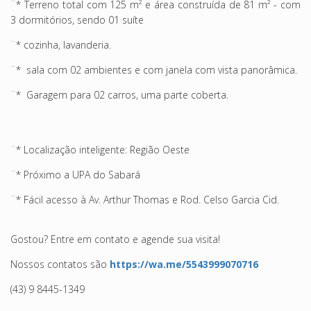
¨* Terreno total com 125 m² e área construída de 81 m² - com
3 dormitórios, sendo 01 suíte
¨*
cozinha, lavanderia.
¨* sala com 02 ambientes e com janela com vista panorâmica.
¨* Garagem para 02 carros, uma parte coberta.
¨*
Localização inteligente: Região Oeste
¨*
Próximo a UPA do Sabará
¨*
Fácil acesso à Av. Arthur Thomas e Rod. Celso Garcia Cid.
Gostou? Entre em contato e agende sua visita!
Nossos contatos são
https://wa.me/5543999070716
(43) 9 8445-1349