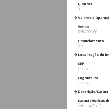
Quartos
3
Valores e Operaç
Venda
$450,000.00
Financiamento
Sim
Localização do I
CEP
Consulte
Logradouro
Consulte
Descrição/Caract
Características d
Arborização , Área d