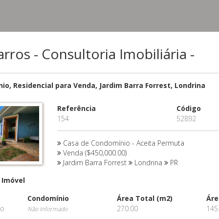
ros - Consultoria Imobiliária -
o, Residencial para Venda, Jardim Barra Forrest, Londrina
Referência
Código
154
52892
Casa de Condomínio - Aceita Permuta
Venda ($450,000.00)
Jardim Barra Forrest
Londrina
PR
 Imóvel
Condomínio
Área Total (m2)
Áre
io
270.00
145
Não Informado