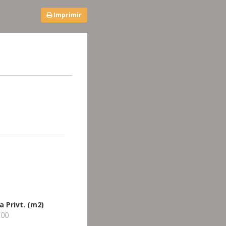
Imprimir
a Privt. (m2)
.00