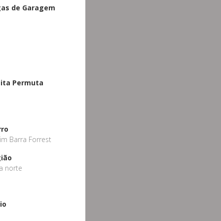
gas de Garagem
ita Permuta
rro
dim Barra Forrest
ião
a norte
io