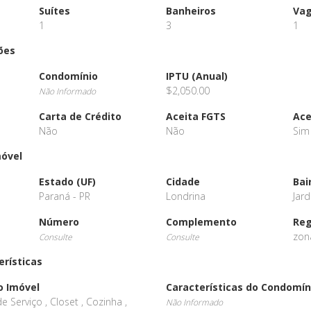
Suítes
Banheiros
Va
1
3
1
ões
Condomínio
IPTU (Anual)
$2,050.00
Não Informado
Carta de Crédito
Aceita FGTS
Ace
Não
Não
Sim
móvel
Estado (UF)
Cidade
Bai
Paraná - PR
Londrina
Jar
Número
Complemento
Reg
zon
Consulte
Consulte
erísticas
o Imóvel
Características do Condomín
e Serviço , Closet , Cozinha ,
Não Informado