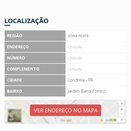
LOCALIZAÇÃO
REGIÃO
zona norte
ENDEREÇO
Consulte
NÚMERO
Consulte
COMPLEMENTO
Consulte
CIDADE
Londrina - PR
BAIRRO
Jardim Barra Forrest
VER ENDEREÇO NO MAPA