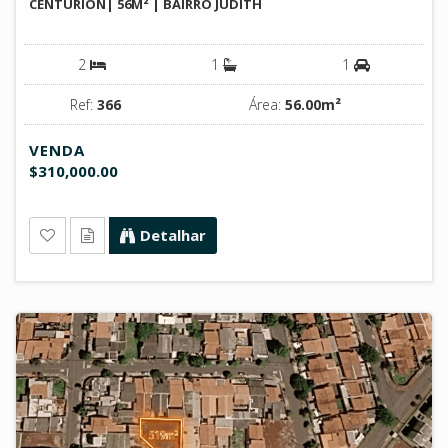
CENTURION| 56M² | BAIRRO JUDITH
2
1
1
Ref:
366
Área:
56.00m²
VENDA
$310,000.00
Detalhar