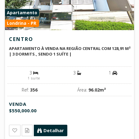
Apartamento
Londrina - PR
CENTRO
APARTAMENTO À VENDA NA REGIÃO CENTRAL COM 128,91 M²
| 3 DORMITS., SENDO 1 SUÍTE |
3
3
1
1 suíte
Ref:
356
Área:
96.02m²
VENDA
$550,000.00
Detalhar