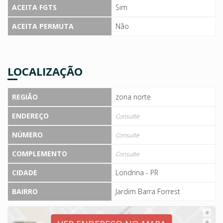
ACEITA FGTS
Sim
ACEITA PERMUTA
Não
LOCALIZAÇÃO
REGIÃO
zona norte
ENDEREÇO
Consulte
NÚMERO
Consulte
COMPLEMENTO
Consulte
CIDADE
Londrina - PR
BAIRRO
Jardim Barra Forrest