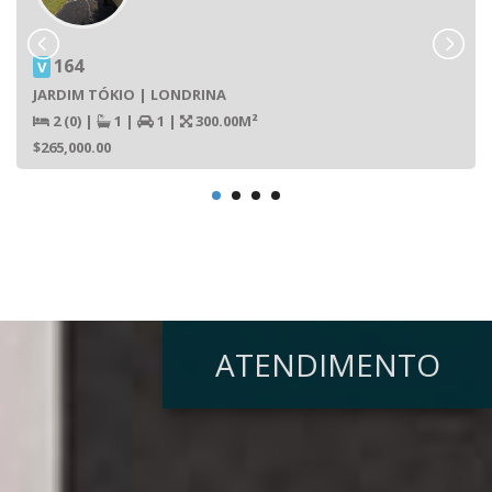
164
V
JARDIM TÓKIO | LONDRINA
2 (0)
|
1
|
1
|
300.00M²
$265,000.00
ATENDIMENTO