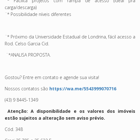
¨* Facilita projetos com rampa de acesso (ideal pra
carga/descarga)
¨* Possibilidade níveis diferentes
¨* Próximo da Universidade Estadual de Londrina, fácil acesso a
Rod. Celso Garcia Cid.
¨*ANALISA PROPOSTA.
Gostou? Entre em contato e agende sua visita!
Nossos contatos são
https://wa.me/5543999070716
(43) 9 8445-1349
Atenção: A disponibilidade e os valores dos imóveis
estão sujeitos a alteração sem aviso prévio.
Cód. 348