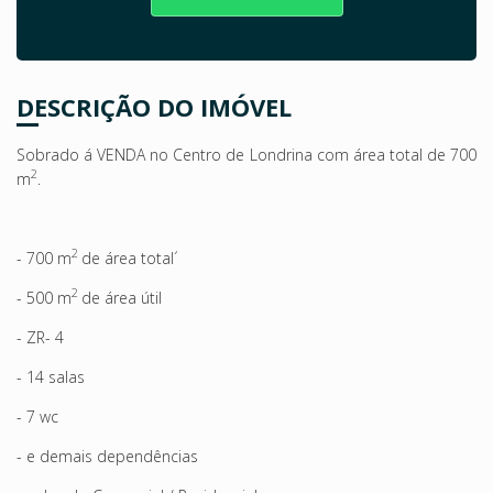
DESCRIÇÃO DO IMÓVEL
Sobrado á VENDA no Centro de Londrina com área total de 700
2
m
.
2
-
700 m
de área total´
2
-
500 m
de área útil
-
ZR- 4
- 14 salas
- 7 wc
- e demais dependências