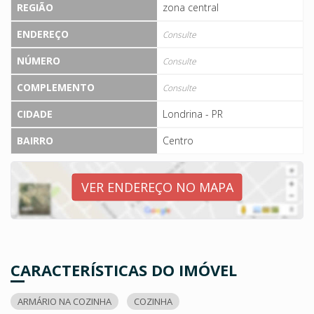
REGIÃO
zona central
ENDEREÇO
Consulte
NÚMERO
Consulte
COMPLEMENTO
Consulte
CIDADE
Londrina - PR
BAIRRO
Centro
VER ENDEREÇO NO MAPA
CARACTERÍSTICAS DO IMÓVEL
ARMÁRIO NA COZINHA
COZINHA