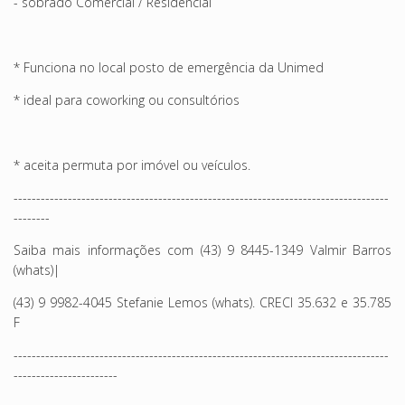
- sobrado Comercial / Residencial
* Funciona no local posto de emergência da Unimed
* ideal para coworking ou consultórios
* aceita permuta por imóvel ou veículos.
-----------------------------------------------------------------------------------
--------
Saiba mais informações com (
43) 9 8445-1349
Valmir Barros
(whats)|
(
43) 9 9982-4045
Stefanie Lemos (whats). CRECI 35.632 e 35.785
F
-----------------------------------------------------------------------------------
-----------------------