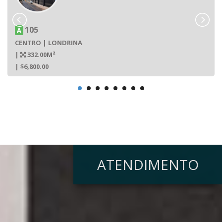
105
A
CENTRO | LONDRINA
|
332.00M²
| $6,800.00
ATENDIMENTO